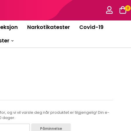
0
feksjon
Narkotikatester
Covid-19
ster
r, og vi vil varsle deg når produktet er tilgjengelig! Din e-
80 dager.
Påminnelse