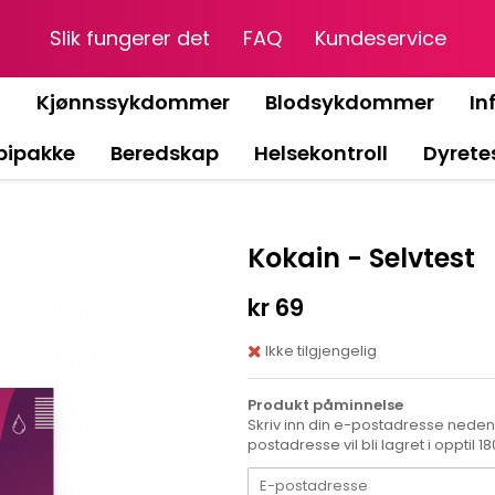
Slik fungerer det
FAQ
Kundeservice
g
Kjønnssykdommer
Blodsykdommer
In
ipakke
Beredskap
Helsekontroll
Dyrete
Kokain - Selvtest
kr 69
Ikke tilgjengelig
Produkt påminnelse
Skriv inn din e-postadresse nedenfo
postadresse vil bli lagret i opptil 1