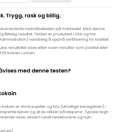
. Trygg, rask og billig.
dokumenterte narkotikatesten på markedet. Med denne
 pålitelig resultat. Testen er produsert i USA og har
inistration) vanskelig å oppnå sertifisering for kvalitet.
ke, resultatet vises etter noen minutter som positivt eller
t ER kokain i urinen.
påvises med denne testen?
kokain
 kokain er store pupiller og tics (ufrivillige bevegelser) i
nspente kjever og at du slikker på leppene. Typiske tegn
 rennende nese, eksem rundt neseborene og hull i
rum.se/