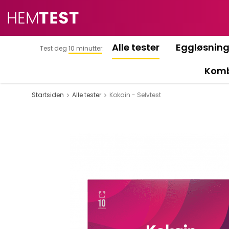
Alle tester
Eggløsnin
Test deg
10 minutter
:
Komb
Startsiden
Alle tester
Kokain - Selvtest