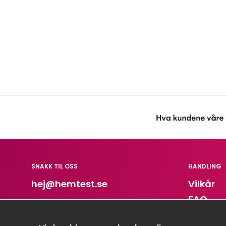
SNAKK TIL OSS
HANDLING
hej
@hemtest.se
Vilkår
FAQ
Kontakt