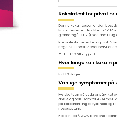
Kokaintest for privat bruk
Denne kokaintesten er den best 
kokaintesten er du sikker på å få et
gjennomgått FDA (Food and Drug Adm
Kokaintesten er enkel og rask å bru
negativt. Et positivt svar betyr at de
Cut-off: 300 ng / ml
Hvor lenge kan kokain 
Inntil 3 dager.
Vanlige symptomer på 
Fysiske tegn på at du er påvirket av
ansikt og hals, som for eksempel a
på kokainsniffing er tykk hals og
neseseptum.
Kilde: https://www.beroendecent