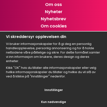
Om oss
Nyheter
Nyhetsbrev
Om cookies
Cookie settings
Vi skreddersyr opplevelsen din
Vi bruker informasjonskapsler for å gi deg en personlig
Abonner på nyhetsbrevet
handleopplevelse, personlig annonsering og for å holde
nettsidene våre pålitelige og sikre. For dette formålet samler
Unike tilbud og oppdateringer!
vi inn informasjon om brukere, deres design og deres
enheter.
Klikk "OK" hvis du tillater alle informasjonskapsler eller velg
hvilke informasjonskapsler du tillater og hvilke du vil slå av
Svenska
ved å klikke på "Innstillinger" nedenfor.
English
Suomi
Innstillinger
Norsk
Kun nødvendige
Dansk