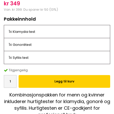
kr 349
Van.
kr 399
. Du sparer
kr 50
(
13
%)
Pakkeinnhold
1x
Klamydia test
1x
Gonorétest
1x
Syfilis test
Tilgjengelig
Legg til kurv
Kombinasjonspakken for menn og kvinner
inkluderer hurtigtester for klamydia, gonoré og
syfilis. Hurtigtesten er CE-godkjent for