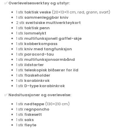
✅
Overlevelsesverktøy og utstyr:
1 stk
taktisk veske
(20×13×11 cm, rød, grønn, svart)
1 stk
sammenleggbar kniv
2 stk
sveitsiske multiverktøykort
1 stk
taktisk penn
1 stk
lommelykt
1 stk
multifunksjonell gaffel-skje
1 stk
kobberkompass
1 stk
kniv med tangfunksjon
1 stk
paracord-tau
1 stk
multifunksjonsarmbånd
1 stk
ildstarter
1 stk
teleskopisk blåserør for ild
1 stk
flaskeholder
1 stk
karabinkrok
1 stk
D-type karabinkrok
✅
Nødsituasjoner og overlevelse:
1 stk
nødteppe
(130×210 cm)
1 stk
regnponcho
1 stk
fiskesett
1 stk
saks
1 stk
fløyte