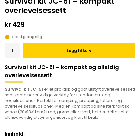
Survival kit JC-51 – kompakt
overlevelsessett
kr 429
Ikke tilgjengelig
Legg til kurv
Survival kit JC-51 – kompakt og allsidig
overlevelsessett
Survival kit JC-51
er et praktisk og godt utstyrt overlevelsessett
som kombinerer viktige verktøy for utendørsbruk og
nødsituasjoner. Perfekt for camping, prepping, fotturer og
overlevelsessituasjoner. Med en kompakt og slitesterk taktisk
veske (20×13×11 cm) i rød, grønn eller svart, holder dette settet
alt nødvendig utstyr organisert og klart til bruk.
Innhold: