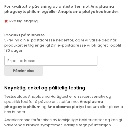
For kvalitativ påvisning av antistoffer mot Anaplasma
phagocytophilum og/eller Anaplasma platys hos hunder.
Ikke tilgjengelig
Produkt påminnelse
Skriv inn din e-postadresse nedenfor, og vi vil varsle deg når
produktet er tilgjengelig! Din e-postadresse vil bli lagret i opptil
180 dager.
Påminnelse
Nøyaktig, enkel og pålitelig testing
Testsealabs Anaplasma Hurtigtest er en svært sensitiv og
spesifikk test for å påvise antistoffer mot
Anaplasma
phagocytophilum
og
Anaplasma platys
i serum eller plasma
hos hunder.
Anaplasmose forårsakes av forskjellige bakteriearter og kan gi
varierende kliniske symptomer. Vanlige tegn på infeksjon