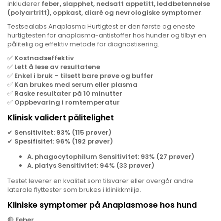
inkluderer
feber, slapphet, nedsatt appetitt, leddbetennelse
(polyartritt), oppkast, diaré og nevrologiske symptomer
.
Testsealabs Anaplasma Hurtigtest er den første og eneste
hurtigtesten for anaplasma-antistoffer hos hunder og tilbyr en
pålitelig og effektiv metode for diagnostisering.
✅
Kostnadseffektiv
✅
Lett å lese av resultatene
✅
Enkel i bruk – tilsett bare prøve og buffer
✅
Kan brukes med serum eller plasma
✅
Raske resultater på 10 minutter
✅
Oppbevaring i romtemperatur
Klinisk validert pålitelighet
✔
Sensitivitet: 93% (115 prøver)
✔
Spesifisitet: 96% (192 prøver)
A. phagocytophilum Sensitivitet: 93% (27 prøver)
A. platys Sensitivitet: 94% (33 prøver)
Testet leverer en kvalitet som tilsvarer eller overgår andre
laterale flyttester som brukes i klinikkmiljø.
Kliniske symptomer på Anaplasmose hos hund
🔴
Feber