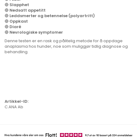
🔴
Slapphet
🔴
Nedsatt appetitt
🔴
Leddsmerter og betennelse (polyartritt)
🔴
Oppkast
🔴
Diaré
🔴
Nevrologiske symptomer
Denne testen er en rask og pålitelig metode for å oppdage
anaplasma hos hunder, noe som muliggjør tidlig diagnose og
behandling.
Artikkel-ID:
C.ANA Ab