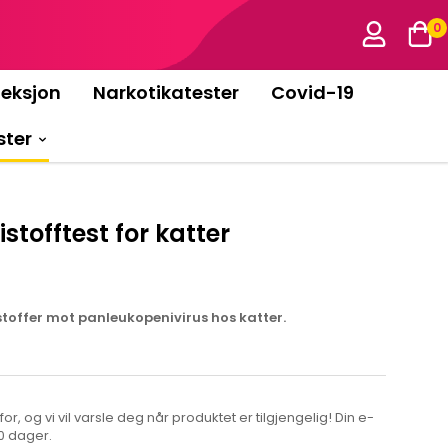
0
feksjon
Narkotikatester
Covid-19
ster
tofftest for katter
stoffer mot panleukopenivirus hos katter.
r, og vi vil varsle deg når produktet er tilgjengelig! Din e-
80 dager.