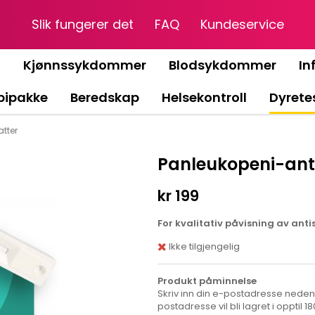
Slik fungerer det
FAQ
Kundeservice
g
Kjønnssykdommer
Blodsykdommer
In
ipakke
Beredskap
Helsekontroll
Dyrete
atter
Panleukopeni-antis
kr 199
For kvalitativ påvisning av anti
Ikke tilgjengelig
Produkt påminnelse
Skriv inn din e-postadresse nedenfo
postadresse vil bli lagret i opptil 1