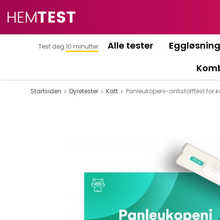
Alle tester
Eggløsnin
Test deg
10 minutter
:
Komb
Startsiden
Dyretester
Katt
Panleukopeni-antistofftest for k