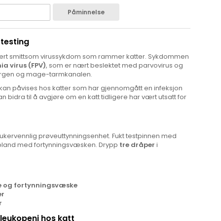
Påminnelse
 testing
svært smittsom virussykdom som rammer katter. Sykdommen
ia virus (FPV)
, som er nært beslektet med parvovirus og
argen og mage-tarmkanalen.
 kan påvises hos katter som har gjennomgått en infeksjon
an bidra til å avgjøre om en katt tidligere har vært utsatt for
brukervennlig prøveuttynningsenhet. Fukt testpinnen med
 bland med fortynningsvæsken. Drypp
tre dråper
i
øve og fortynningsvæske
er
r
leukopeni hos katt