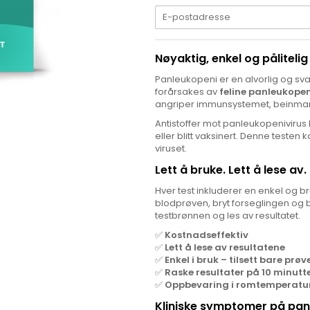
Nøyaktig, enkel og pålitelig
Panleukopeni er en alvorlig og 
forårsakes av
feline panleukopen
angriper immunsystemet, beinm
Antistoffer mot panleukopenivirus
eller blitt vaksinert. Denne testen k
viruset.
Lett å bruke. Lett å lese av.
Hver test inkluderer en enkel og 
blodprøven, bryt forseglingen og
testbrønnen og les av resultatet.
✅
Kostnadseffektiv
✅
Lett å lese av resultatene
✅
Enkel i bruk – tilsett bare pr
✅
Raske resultater på 10 minutt
✅
Oppbevaring i romtemperatu
Kliniske symptomer på pan