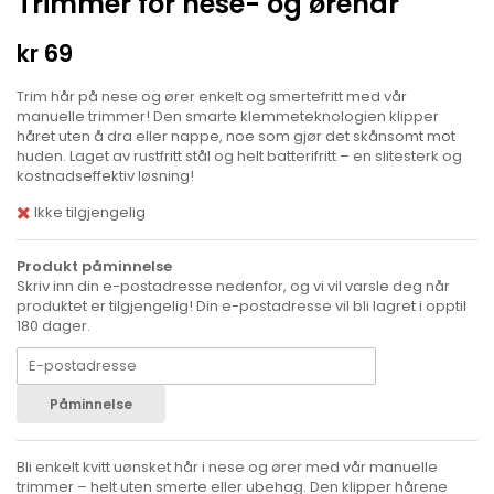
Trimmer for nese- og ørehår
kr 69
Trim hår på nese og ører enkelt og smertefritt med vår
manuelle trimmer! Den smarte klemmeteknologien klipper
håret uten å dra eller nappe, noe som gjør det skånsomt mot
huden. Laget av rustfritt stål og helt batterifritt – en slitesterk og
kostnadseffektiv løsning!
Ikke tilgjengelig
Produkt påminnelse
Skriv inn din e-postadresse nedenfor, og vi vil varsle deg når
produktet er tilgjengelig! Din e-postadresse vil bli lagret i opptil
180 dager.
Påminnelse
Bli enkelt kvitt uønsket hår i nese og ører med vår manuelle
trimmer – helt uten smerte eller ubehag. Den klipper hårene