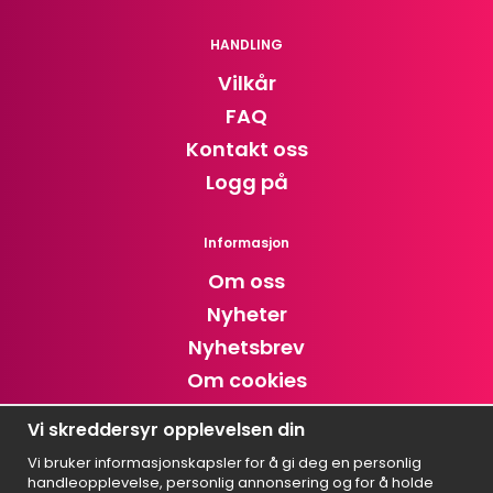
HANDLING
Vilkår
FAQ
Kontakt oss
Logg på
Informasjon
Om oss
Nyheter
Nyhetsbrev
Om cookies
Cookie settings
Vi skreddersyr opplevelsen din
Vi bruker informasjonskapsler for å gi deg en personlig
Abonner på nyhetsbrevet
handleopplevelse, personlig annonsering og for å holde